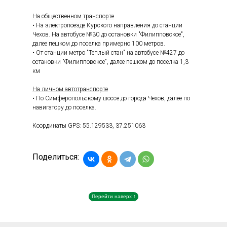
На общественном транспорте
• На электропоезде Курского направления до станции
Чехов. На автобусе №30 до остановки "Филипповское",
далее пешком до поселка примерно 100 метров.
• От станции метро "Теплый стан" на автобусе №427 до
остановки "Филипповское", далее пешком до поселка 1,3
км
На личном автотранспорте
• По Симферопольскому шоссе до города Чехов, далее по
навигатору до поселка.
Координаты GPS: 55.129533, 37.251063
Поделиться:
Перейти наверх ↑