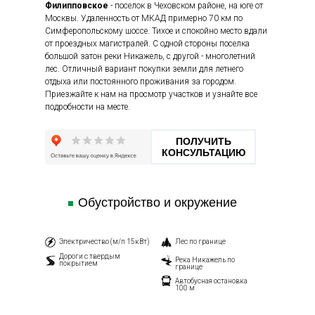
Филипповское
-
поселок в Чеховском районе, на юге от
Москвы. Удаленность от МКАД примерно 70 км по
Симферопольскому шоссе.
Тихое и спокойно место вдали
от проездных магистралей. С одной стороны поселка
большой затон реки Никажель, с другой - многолетний
лес. Отличный вариант покупки земли для летнего
отдыха или постоянного проживания за городом.
Приезжайте к нам на просмотр участков и узнайте все
подробности на месте.
ПОЛУЧИТЬ
КОНСУЛЬТАЦИЮ
Обустройство и окружение
Электричество (м/п 15кВт)
Лес по границе
Дороги с твердым
Река Никажель по
покрытием
границе
Автобусная остановка
100 м