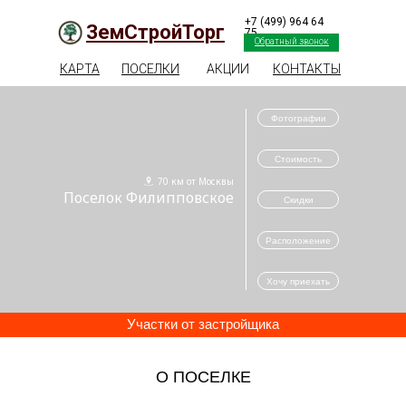
+7 (499) 964 64
ЗемСтройТорг
75
Обратный звонок
КАРТА
ПОСЕЛКИ
АКЦИИ
КОНТАКТЫ
Фотографии
Стоимость
70 км от Москвы
Поселок Филипповское
Скидки
Расположение
Хочу приехать
Участки от застройщика
О ПОСЕЛКЕ